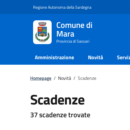
Regione Autonoma della Sardegna
Comune di
Mara
Provincia di Sassari
Amministrazione
Novità
Servi
Homepage
/
Novità
/
Scadenze
Scadenze
37 scadenze trovate