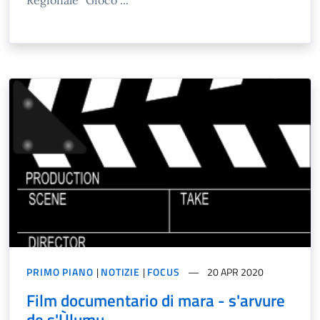
Regionale "Gioco ...
PRIMO PIANO
|
NOTIZIE
|
FOCUS
20 APR 2020
Film documentario di mara - s'arvure
de s'Ùlumu