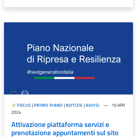
FOCUS
|
PRIMO PIANO
|
NOTIZIE
|
AVVISI
10 APR
2024
Attivazione piattaforma servizi e
prenotazione appuntamenti sul sito