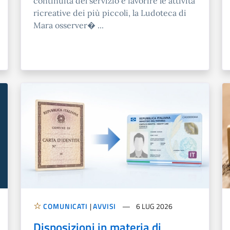
continuità del servizio e favorire le attività
ricreative dei più piccoli, la Ludoteca di
Mara osserver� ...
COMUNICATI
|
AVVISI
6 LUG 2026
Disposizioni in materia di