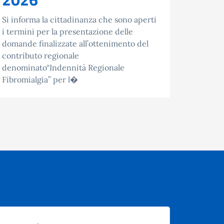
2024/20
22.05.2
Si informa la cittadinanza che sono aperti
(ART. 2
i termini per la presentazione delle
domande finalizzate all’ottenimento del
contributo regionale
denominato“Indennità Regionale
Fibromialgia” per l�