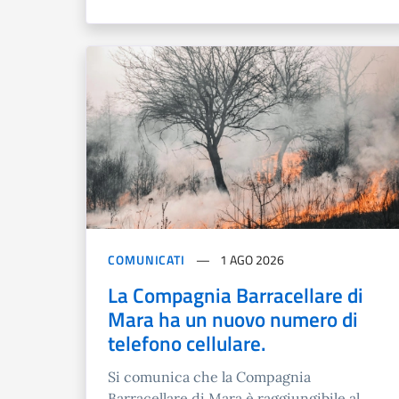
COMUNICATI
1 AGO 2026
La Compagnia Barracellare di
Mara ha un nuovo numero di
telefono cellulare.
Si comunica che la Compagnia
Barracellare di Mara è raggiungibile al