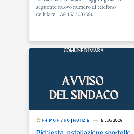
seguente nuovo numero di telefono
cellulare +39 3533037890
PRIMO PIANO
|
NOTIZIE
9 LUG 2026
Richiesta installazione sportello