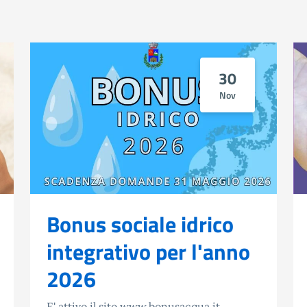
30
Nov
Bonus sociale idrico
integrativo per l'anno
2026
E' attivo il sito www.bonusacqua.it,