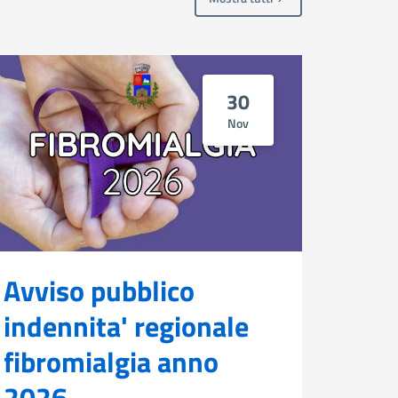
30
Nov
Avviso pubblico
Diri
indennita' regionale
202
fibromialgia anno
Contribu
2025Bors
2026